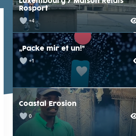
Luxembourg / Maison Relais
Rosport
+4
„Packe mir et un!“
+1
Coastal Erosion
0