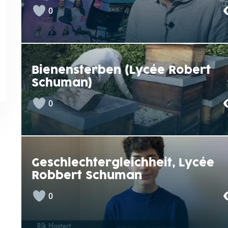
0
Bienensterben (Lycée Robert
Schuman)
0
Geschlechtergleichheit, Lycée
Robbert Schuman
0