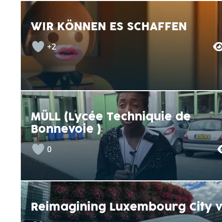
WIR KÖNNEN ES SCHAFFEN
+2
MÜLL (Lycée Techniquie de
Bonnevoie )
0
Reimagining Luxembourg City v