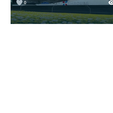
0
Disiplina Village
0
Coastal Erosion
0