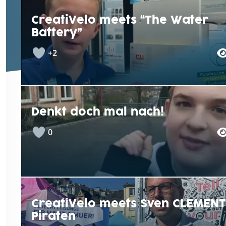
CreatiVelo meets “The Water
Battery”
+2
Denkt doch mal nach!
0
CreatiVelo meets Sven CLEMENT
Piraten