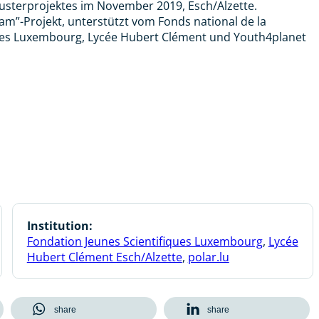
terprojektes im November 2019, Esch/Alzette.
am”-Projekt, unterstützt vom Fonds national de la
iques Luxembourg, Lycée Hubert Clément und Youth4planet
Institution:
Fondation Jeunes Scientifiques Luxembourg
,
Lycée
Hubert Clément Esch/Alzette
,
polar.lu
share
share