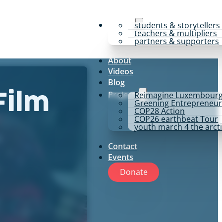
y4p for
students & storytellers
teachers & multipliers
partners & supporters
About
Videos
Blog
Projects
Reimagine Luxembour
Film
Greening Entrepreneur
COP28 Action
COP26 earthbeat Tour
youth march 4 the arct
Contact
Events
Donate