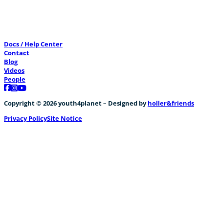
Docs / Help Center
Contact
Blog
Videos
People
Follow us on Facebook
Follow us on Instagram
Follow us on YouTube
Copyright © 2026 youth4planet – Designed by
holler&friends
Privacy Policy
Site Notice