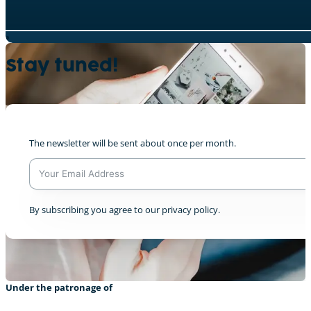
Zwischen Zeiten
Stay tuned!
0
The newsletter will be sent about once per month.
Wir müssen was tun (Schengen Lyzeum Lux
0
A
By subscribing you agree to our privacy policy.
l
t
e
r
n
a
Under the patronage of
t
i