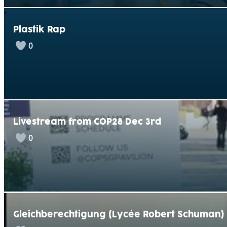
Plastik Rap
0
Livestream from COP28 Dec 3rd
0
Gleichberechtigung (Lycée Robert Schuman)