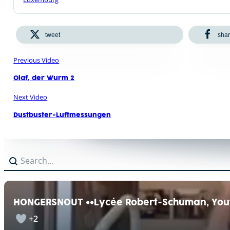
tweet
sha
Previous Video
Olaf, der Wurm 2
Next Video
Dustbuster-Luftmessungen
Search
Search content
HONGERSNOUT **Lycée Robert-Schuman, You
+2