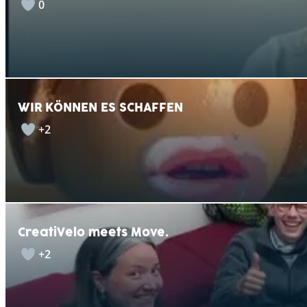
0
WIR KÖNNEN ES SCHAFFEN
+2
CreatiVelo meets Move.
+2