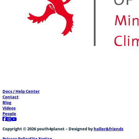
Docs / Help Center
Contact
Blog
Videos
People
Follow us on Facebook
Follow us on Instagram
Follow us on YouTube
Copyright © 2026 youth4planet – Designed by
holler&friends
Privacy Policy
Site Notice