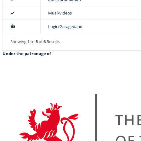
Musikvideos
Logic/Garageband
Showing
1
to
5
of
6
Results
Under the patronage of